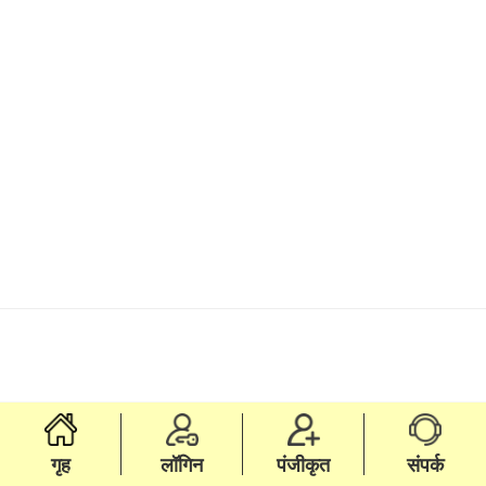
गृह
लॉगिन
पंजीकृत
संपर्क