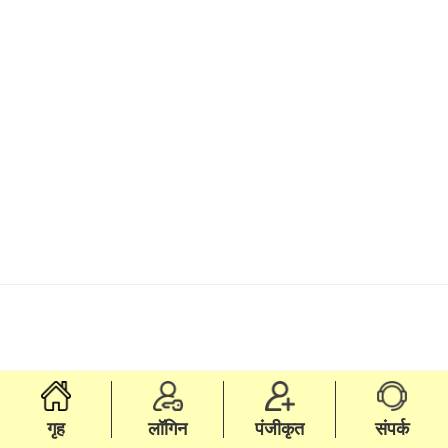
गृह
लॉगिन
पंजीकृत
संपर्क