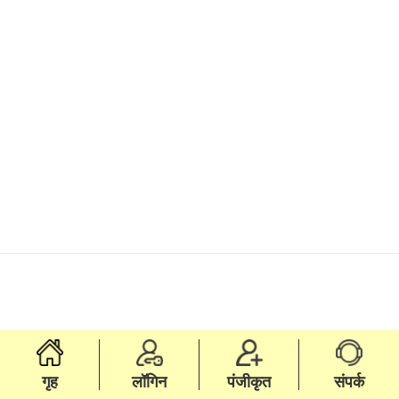
गृह
लॉगिन
पंजीकृत
संपर्क