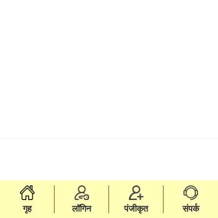
गृह
लॉगिन
पंजीकृत
संपर्क