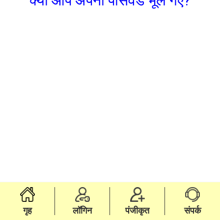
क्या आप अपना पासवर्ड भूल गए?
गृह
लॉगिन
पंजीकृत
संपर्क