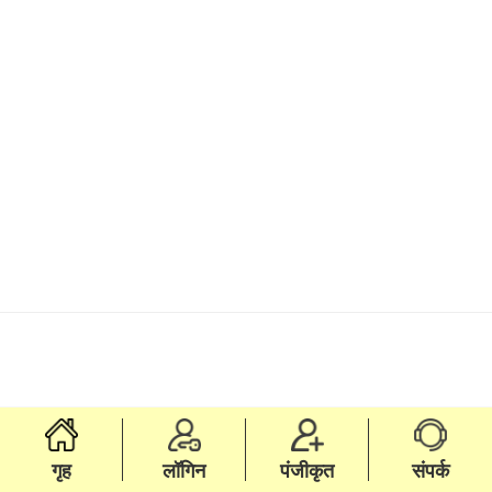
गृह
लॉगिन
पंजीकृत
संपर्क