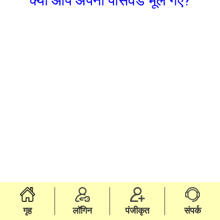
क्या आप अपना पासवर्ड भूल गए?
गृह
लॉगिन
पंजीकृत
संपर्क